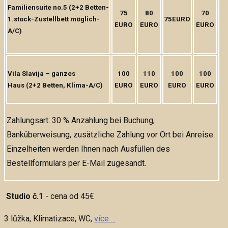
Familiensuite no.5 (2+2 Betten-
75
80
70
1.stock-Zustellbett möglich-
75EURO
EURO
EURO
EURO
A/C)
Vila Slavija –
ganzes
100
110
100
100
Haus
(2+2 Betten, Klima-A/C)
EURO
EURO
EURO
EURO
Zahlungsart: 30 % Anzahlung bei Buchung,
Banküberweisung, zusätzliche Zahlung vor Ort bei Anreise.
Einzelheiten werden Ihnen nach Ausfüllen des
Bestellformulars per E-Mail zugesandt.
Studio č.1
- cena od 45€
3 lůžka, Klimatizace, WC,
více ...