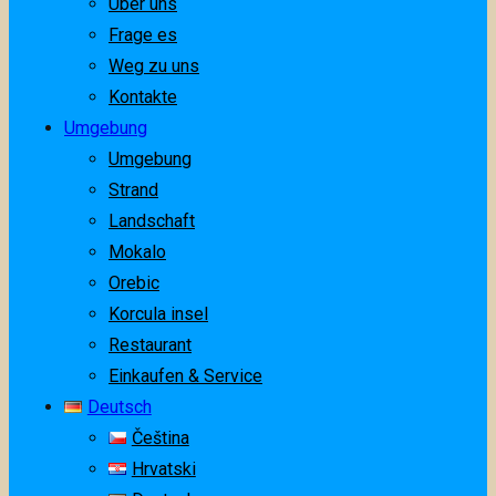
Über uns
Frage es
Weg zu uns
Kontakte
Umgebung
Umgebung
Strand
Landschaft
Mokalo
Orebic
Korcula insel
Restaurant
Einkaufen & Service
Deutsch
Čeština
Hrvatski