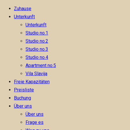
Skip
Zuhause
to
Unterkunft
content
Unterkunft
Studio no.1
Studio no.2
Studio no.3
Studio no.4
Apartment no.5
Vila Slavija
Freie Kapazitäten
Preisliste
Buchung
Über uns
Über uns
Frage es