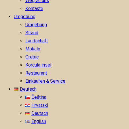
Weg zu uns
Kontakte
Umgebung
Umgebung
Strand
Landschaft
Mokalo
Orebic
Korcula insel
Restaurant
Einkaufen & Service
Deutsch
Čeština
Hrvatski
Deutsch
English